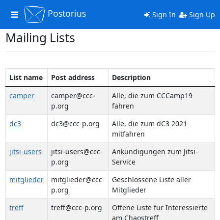
Postorius
Toggle
Sign In
Sign Up
navigation
Mailing Lists
List name
Post address
Description
camper
camper@ccc-
Alle, die zum CCCamp19
p.org
fahren
dc3
dc3@ccc-p.org
Alle, die zum dC3 2021
mitfahren
jitsi-users
jitsi-users@ccc-
Ankündigungen zum Jitsi-
p.org
Service
mitglieder
mitglieder@ccc-
Geschlossene Liste aller
p.org
Mitglieder
treff
treff@ccc-p.org
Offene Liste für Interessierte
am Chaostreff